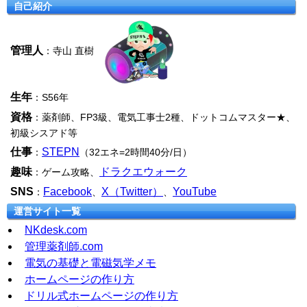
自己紹介
管理人
：寺山 直樹
生年
：S56年
資格
：薬剤師、FP3級、電気工事士2種、ドットコムマスター★、
初級シスアド等
仕事
STEPN
：
（32エネ=2時間40分/日）
趣味
ドラクエウォーク
：ゲーム攻略、
SNS
Facebook
X（Twitter）
YouTube
：
、
、
運営サイト一覧
NKdesk.com
管理薬剤師.com
電気の基礎と電磁気学メモ
ホームページの作り方
ドリル式ホームページの作り方