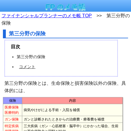
ファイナンシャルプランナーのメモ帳 TOP
>> 第三分野の
保険
第三分野の保険
目次
第三分野の保険
コメント
第三分野の保険とは、生命保険と損害保険以外の保険、具
体的には、
保険
内容
医療保険
病気やけがによる手術・入院を補償
医療特約
ガン保険
ガンと診断されたときからの治療費・療養費を補償
特定疾病
三大疾病（ガン・心筋梗塞・脳卒中）にかかった場合、生前