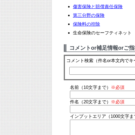
傷害保険と賠償責任保険
第三分野の保険
保険料の控除
生命保険のセーフティネット
コメントor補足情報orご
コメント検索
（件名or本文内で
名前（10文字まで）
※必須
件名（20文字まで）
※必須
インプットエリア（1000文字ま