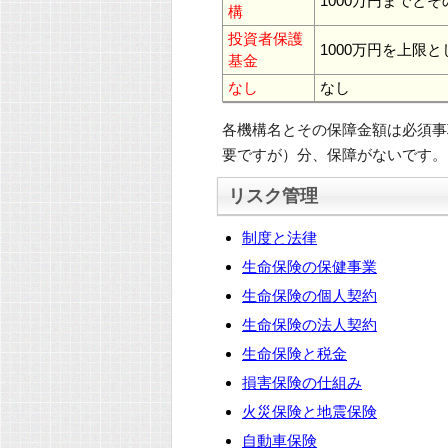
1000万円までと
構
投資者保護
1000万円を上限
基金
なし
なし
各機構名とその保障金額は必須事
要ですが）分、保障がないです。
リスク管理
制度と法律
生命保険の保健事業
生命保険の個人契約
生命保険の法人契約
生命保険と税金
損害保険の仕組み
火災保険と地震保険
自動車保険