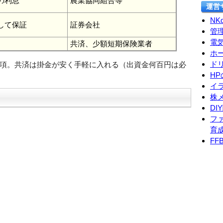
その利息
農業協同組合等
運営
NKd
として保証
証券会社
管理
電
共済、少額短期保険業者
ホ
ド
項。共済は掛金が安く手軽に入れる（出資金何百円は必
H
イ
株
DI
フ
育
F