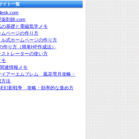
サイト一覧
esk.com
薬剤師.com
気の基礎と電磁気学メモ
ームページの作り方
リル式ホームページの作り方
Pの作り方（簡単HP作成法）
ラストレーターの使い方
メモ
Y関連情報メモ
ァイアーエムブレム 風花雪月攻略・
成方法
FBE幻影戦争 攻略・効率的な進め方