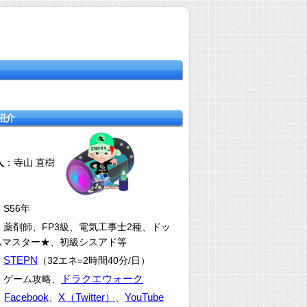
紹介
人
：寺山 直樹
：S56年
：薬剤師、FP3級、電気工事士2種、ドッ
ムマスター★、初級シスアド等
STEPN
：
（32エネ=2時間40分/日）
ドラクエウォーク
：ゲーム攻略、
Facebook
X（Twitter）
YouTube
：
、
、