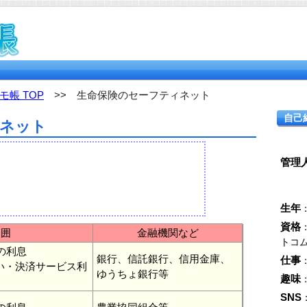
帳 TOP
>> 生命保険のセーフティネット
自己
ィネット
管理
生年
資格
範囲
金融機関など
トコ
その利息
銀行、信託銀行、信用金庫、
仕事
い・決済サービス利
ゆうちょ銀行等
趣味
SNS